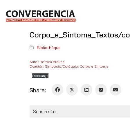
Corpo_e_Sintoma_Textos/co
Bibliothèque
Autor: Tereza Brauna
Ocasión: Simpósio/Colóquio: Corpo e Sintoma
Descarga
Share:
Search
for: