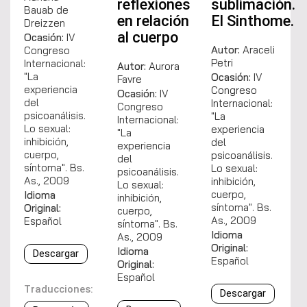
reflexiones
sublimación.
Bauab de
en relación
El Sinthome.
Dreizzen
al cuerpo
Ocasión:
IV
Autor:
Araceli
Congreso
Petri
Internacional:
Autor:
Aurora
"La
Ocasión:
IV
Favre
experiencia
Congreso
Ocasión:
IV
del
Internacional:
Congreso
psicoanálisis.
"La
Internacional:
Lo sexual:
experiencia
"La
inhibición,
del
experiencia
cuerpo,
psicoanálisis.
del
síntoma". Bs.
Lo sexual:
psicoanálisis.
As., 2009
inhibición,
Lo sexual:
cuerpo,
Idioma
inhibición,
síntoma". Bs.
Original:
cuerpo,
As., 2009
Español
síntoma". Bs.
Idioma
As., 2009
Original:
Idioma
Descargar
Español
Original:
Español
Traducciones:
Descargar