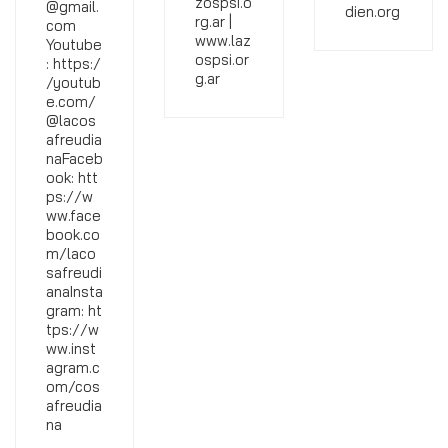
zospsi.o
@gmail.
dien.org
rg.ar |
com
www.laz
Youtube
ospsi.or
: https:/
g.ar
/youtub
e.com/
@lacos
afreudia
naFaceb
ook: htt
ps://w
ww.face
book.co
m/laco
safreudi
anaInsta
gram: ht
tps://w
ww.inst
agram.c
om/cos
afreudia
na