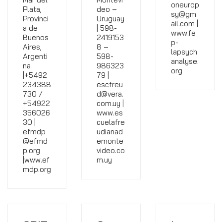
oneurop
Plata,
deo –
sy@gm
Provinci
Uruguay
ail.com |
a de
| 598-
www.fe
Buenos
2419153
p-
Aires,
8 –
lapsych
Argenti
598-
analyse.
na
986323
org
|+5492
79 |
234388
escfreu
730 /
d@vera.
+54922
com.uy |
356026
www.es
30 |
cuelafre
efmdp
udianad
@efmd
emonte
p.org
video.co
|www.ef
m.uy
mdp.org