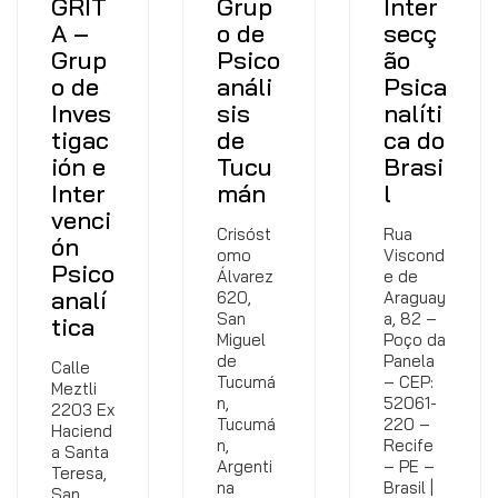
GRIT
Grup
Inter
A –
o de
secç
Grup
Psico
ão
o de
análi
Psica
Inves
sis
nalíti
tigac
de
ca do
ión e
Tucu
Brasi
Inter
mán
l
venci
Crisóst
Rua
ón
omo
Viscond
Psico
Álvarez
e de
analí
620,
Araguay
San
a, 82 –
tica
Miguel
Poço da
de
Panela
Calle
Tucumá
– CEP:
Meztli
n,
52061-
2203 Ex
Tucumá
220 –
Haciend
n,
Recife
a Santa
Argenti
– PE –
Teresa,
na
Brasil |
San