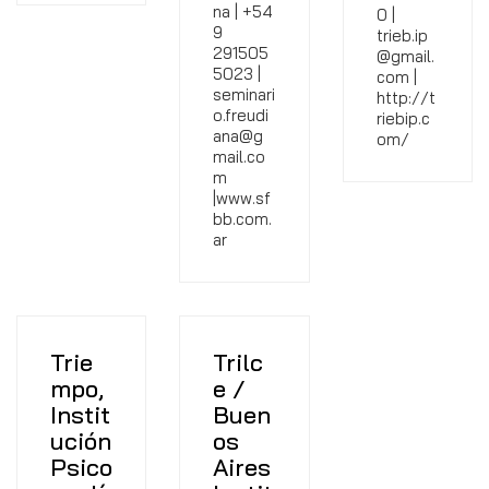
na | +54
0 |
9
trieb.ip
291505
@gmail.
5023 |
com |
seminari
http://t
o.freudi
riebip.c
ana@g
om/
mail.co
m
|www.sf
bb.com.
ar
Trie
Trilc
mpo,
e /
Instit
Buen
ución
os
Psico
Aires