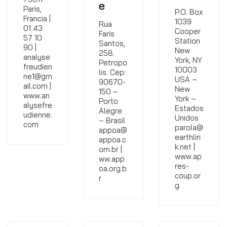
e
Paris,
P.O. Box
Francia |
1039
Rua
01 43
Cooper
Faris
57 10
Station
Santos,
90 |
New
258.
analyse
York, NY
Petropo
freudien
10003
lis. Cep:
ne1@gm
USA –
90670-
ail.com |
New
150 –
www.an
York –
Porto
alysefre
Estados
Alegre
udienne.
Unidos
– Brasil
com
parola@
appoa@
earthlin
appoa.c
k.net |
om.br |
www.ap
ww.app
res-
oa.org.b
coup.or
r
g