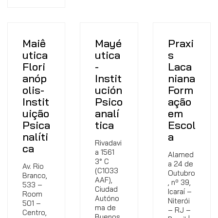
Maiê
Mayé
Praxi
utica
utica
s
Flori
-
Laca
anóp
Instit
niana
olis-
ución
Form
Instit
Psico
ação
uição
analí
em
Psica
tica
Escol
nalíti
a
Rivadavi
ca
a 1561
Alamed
3° C
a 24 de
Av. Rio
(C1033
Outubro
Branco,
AAF),
, nº 39,
533 –
Ciudad
Icaraí –
Room
Autóno
Niterói
501 –
ma de
– RJ –
Centro,
Buenos