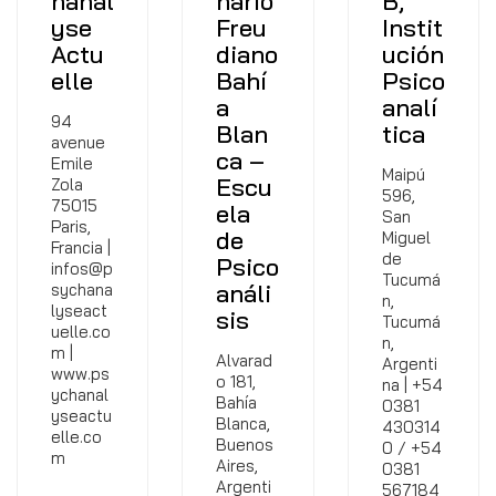
hanal
nario
B,
yse
Freu
Instit
Actu
diano
ución
elle
Bahí
Psico
a
analí
94
Blan
tica
avenue
ca –
Emile
Maipú
Escu
Zola
596,
75015
ela
San
Paris,
de
Miguel
Francia |
de
Psico
infos@p
Tucumá
análi
sychana
n,
lyseact
sis
Tucumá
uelle.co
n,
m |
Alvarad
Argenti
www.ps
o 181,
na | +54
ychanal
Bahía
0381
yseactu
Blanca,
430314
elle.co
Buenos
0 / +54
m
Aires,
0381
Argenti
567184