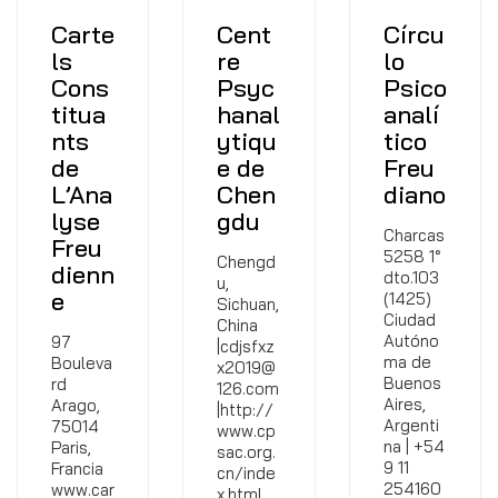
Carte
Cent
Círcu
ls
re
lo
Cons
Psyc
Psico
titua
hanal
analí
nts
ytiqu
tico
de
e de
Freu
L’Ana
Chen
diano
lyse
gdu
Charcas
Freu
5258 1°
Chengd
dienn
dto.103
u,
e
(1425)
Sichuan,
Ciudad
China
Autóno
97
|cdjsfxz
ma de
Bouleva
x2019@
Buenos
rd
126.com
Aires,
Arago,
|http://
Argenti
75014
www.cp
na | +54
Paris,
sac.org.
9 11
Francia
cn/inde
254160
www.car
x.html