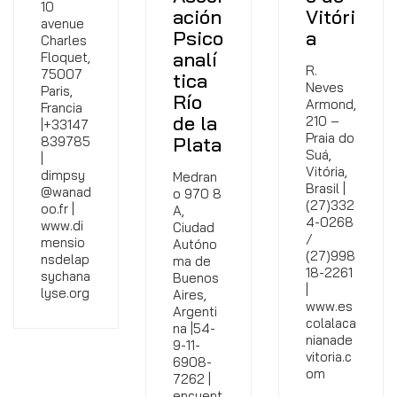
10
ación
Vitóri
avenue
Psico
a
Charles
analí
Floquet,
R.
75007
tica
Neves
Paris,
Río
Armond,
Francia
de la
210 –
|+33147
Praia do
Plata
839785
Suá,
|
Vitória,
dimpsy
Medran
Brasil |
@wanad
o 970 8
(27)332
oo.fr |
A,
4-0268
www.di
Ciudad
/
mensio
Autóno
(27)998
nsdelap
ma de
18-2261
sychana
Buenos
|
lyse.org
Aires,
www.es
Argenti
colalaca
na |54-
nianade
9-11-
vitoria.c
6908-
om
7262 |
encuent