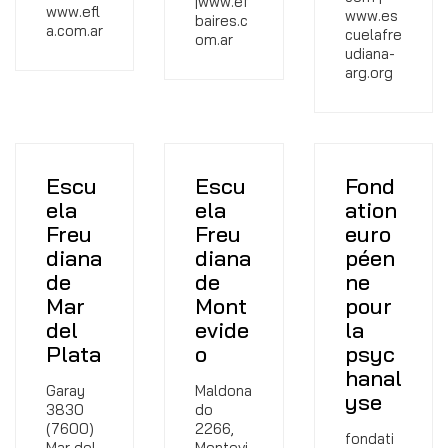
|www.ef
www.efl
www.es
baires.c
a.com.ar
cuelafre
om.ar
udiana-
arg.org
Escu
Escu
Fond
ela
ela
ation
Freu
Freu
euro
diana
diana
péen
de
de
ne
Mar
Mont
pour
del
evide
la
Plata
o
psyc
hanal
Garay
Maldona
yse
3830
do
(7600)
2266,
fondati
Mar del
Montevi