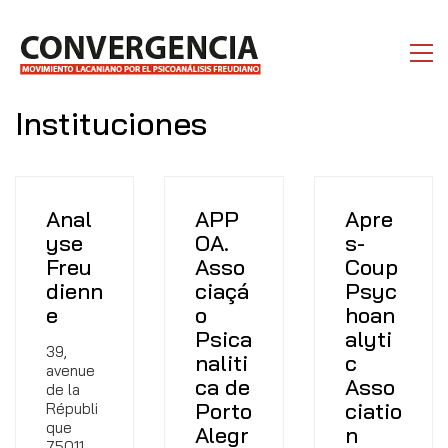
Instituciones
Anal
APP
Apre
yse
OA.
s-
Freu
Asso
Coup
dienn
ciaçá
Psyc
e
o
hoan
Psica
alyti
39,
naliti
c
avenue
ca de
Asso
de la
Porto
ciatio
Républi
que
Alegr
n
75011