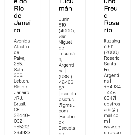
e do
Tucu
und
Rio
mán
Freu
de
d-
Junín
Janei
Rosa
510
ro
rio
(4000),
San
Avenida
Ituzaing
Miguel
Ataulfo
ó 611
de
de
(2000),
Tucumá
Paiva,
Rosario,
n,
255.
Santa
Argenti
Sala
Fe,
na |
206.
Argenti
(0381)
Leblon.
na |
48466
Rio de
+54934
87
Janeiro
1 448
|escuela
/RJ,
6547|
psictuc
Brasil,
epsfros
@gmail.
CEP:
ario@g
com
22440-
mail.co
|Facebo
032 |
m |
ok:
+55212
www.ep
Escuela
294933
sfros.co
de