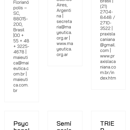
Brasil |
Florianó
Aires,
(21)
polis –
Argenti
2704-
SC,
na |
8448 /
88015-
secreta
2710-
200,
ria@ma
3522 |
Brasil
yeutica.
praxisla
|00 +
org.ar |
caniana
55 + 48
www.ma
@gmail.
+ 3225-
yeutica.
com |
4678 |
org.ar
www.pr
maieuti
axislaca
ca@mai
niana.co
eutica.c
m.br/in
om.br |
dex.htm
maieuti
ca.com.
br
Psyc
Semi
TRIE