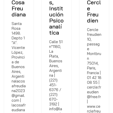
Cosa
s,
Cercl
Freu
Instit
e
diana
ución
Freu
Psico
dien
Santa
analí
Rosa
Cercle
tica
1498.
freudien
Depto 1
10,
Calle 51
“A”.
passag
n°1180,
Vicente
e
La
López,
Montbru
Plata,
Provinci
n
Buenos
a de
75014,
Aires,
Buenos
Paris,
Argenti
Aires,
Francia |
na |
Argenti
01 42 18
(221)
nalacos
08 55 |
451-
afreudia
cercle.fr
6376 /
na2023
eudien
(221)
@gmail.
@free.fr
670-
com |
|
3192 |
lacosafr
www.ce
info@la
eudiana
rclefreu