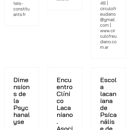
48 |
tels-
circulofr
constitu
eudiano
ants.fr
@gmail.
com |
www.cir
culofreu
diano.co
m.ar
Dime
Encu
Escol
nsion
entro
a
s de
Clíni
lacan
la
co
iana
Psyc
Laca
de
hanal
niano
Psica
yse
.
nális
Asoci
e de