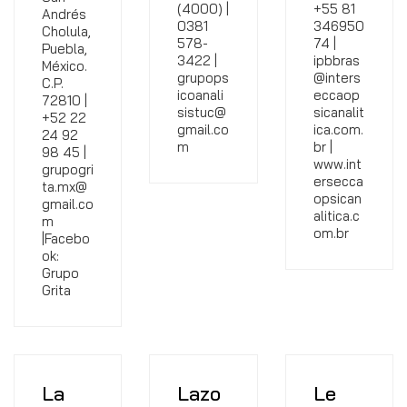
(4000) |
+55 81
Andrés
0381
346950
Cholula,
578-
74 |
Puebla,
3422 |
ipbbras
México.
grupops
@inters
C.P.
icoanali
eccaop
72810 |
sistuc@
sicanalit
+52 22
gmail.co
ica.com.
24 92
m
br |
98 45 |
www.int
grupogri
ersecca
ta.mx@
opsican
gmail.co
alitica.c
m
om.br
|Facebo
ok:
Grupo
Grita
La
Lazo
Le