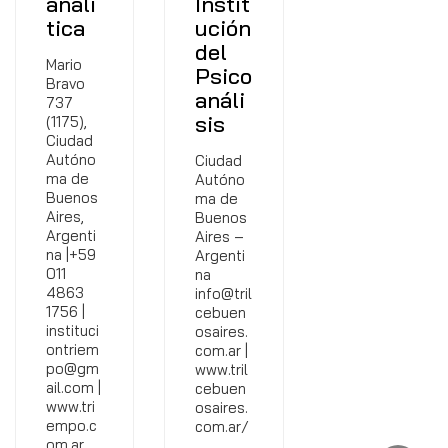
analí
Instit
tica
ución
del
Mario
Psico
Bravo
análi
737
sis
(1175),
Ciudad
Autóno
Ciudad
ma de
Autóno
Buenos
ma de
Aires,
Buenos
Argenti
Aires –
na |+59
Argenti
011
na
4863
info@tril
1756 |
cebuen
instituci
osaires.
ontriem
com.ar |
po@gm
www.tril
ail.com |
cebuen
www.tri
osaires.
empo.c
com.ar/
om.ar