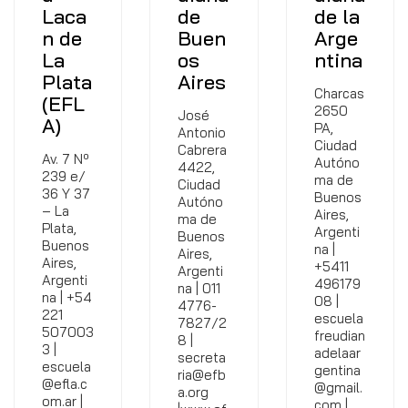
Laca
de
de la
n de
Buen
Arge
La
os
ntina
Plata
Aires
Charcas
(EFL
2650
José
A)
PA,
Antonio
Ciudad
Cabrera
Av. 7 Nº
Autóno
4422,
239 e/
ma de
Ciudad
36 Y 37
Buenos
Autóno
– La
Aires,
ma de
Plata,
Argenti
Buenos
Buenos
na |
Aires,
Aires,
+5411
Argenti
Argenti
496179
na | 011
na | +54
08 |
4776-
221
escuela
7827/2
507003
freudian
8 |
3 |
adelaar
secreta
escuela
gentina
ria@efb
@efla.c
@gmail.
a.org
om.ar |
com |