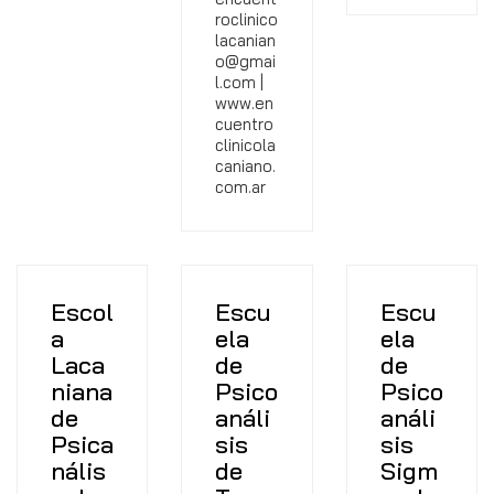
roclinico
lacanian
o@gmai
l.com |
www.en
cuentro
clinicola
caniano.
com.ar
Escol
Escu
Escu
a
ela
ela
Laca
de
de
niana
Psico
Psico
de
análi
análi
Psica
sis
sis
nális
de
Sigm