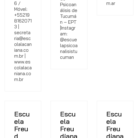
6 /
m.ar
Psicoan
Móvel:
álisis de
+55219
Tucumá
8162071
n – EPT
3 |
|Instagr
secreta
am:
ria@esc
@escue
olalacan
lapsicoa
iana.co
nalisistu
m.br |
cuman
www.es
colalaca
niana.co
m.br
Escu
Escu
Escu
ela
ela
ela
Freu
Freu
Freu
d
diana
diana