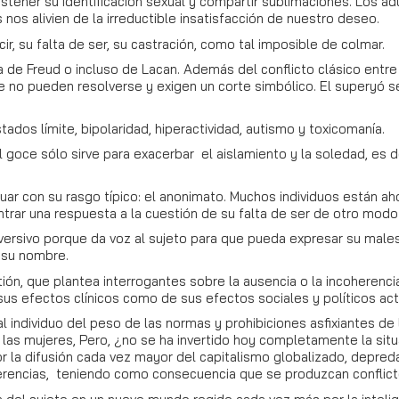
tener su identificación sexual y compartir sublimaciones. Los ad
os alivien de la irreductible insatisfacción de nuestro deseo.
r, su falta de ser, su castración, como tal imposible de colmar.
de Freud o incluso de Lacan. Además del conflicto clásico entre l
no pueden resolverse y exigen un corte simbólico. El superyó 
tados límite, bipolaridad, hiperactividad, autismo y toxicomanía.
oce sólo sirve para exacerbar el aislamiento y la soledad, es decir
tuar con su rasgo típico: el anonimato. Muchos individuos están ah
ntrar una respuesta a la cuestión de su falta de ser de otro modo
bversivo porque da voz al sujeto para que pueda expresar su male
n su nombre.
ión, que plantea interrogantes sobre la ausencia o la incoherenci
sus efectos clínicos como de sus efectos sociales y políticos act
r al individuo del peso de las normas y prohibiciones asfixiantes d
e las mujeres, Pero, ¿no se ha invertido hoy completamente la situa
 la difusión cada vez mayor del capitalismo globalizado, depred
iferencias, teniendo como consecuencia que se produzcan conflic