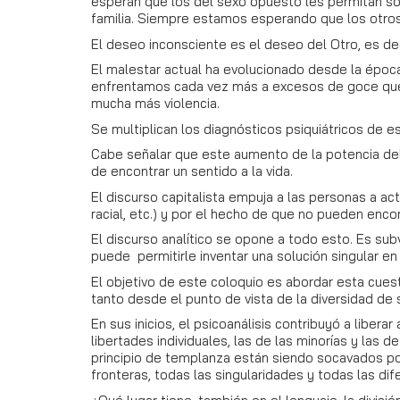
esperan que los del sexo opuesto les permitan sos
familia. Siempre estamos esperando que los otros n
El deseo inconsciente es el deseo del Otro, es deci
El malestar actual ha evolucionado desde la época 
enfrentamos cada vez más a excesos de goce que 
mucha más violencia.
Se multiplican los diagnósticos psiquiátricos de es
Cabe señalar que este aumento de la potencia del g
de encontrar un sentido a la vida.
El discurso capitalista empuja a las personas a ac
racial, etc.) y por el hecho de que no pueden enco
El discurso analítico se opone a todo esto. Es su
puede permitirle inventar una solución singular e
El objetivo de este coloquio es abordar esta cuest
tanto desde el punto de vista de la diversidad de 
En sus inicios, el psicoanálisis contribuyó a libera
libertades individuales, las de las minorías y las d
principio de templanza están siendo socavados por
fronteras, todas las singularidades y todas las d