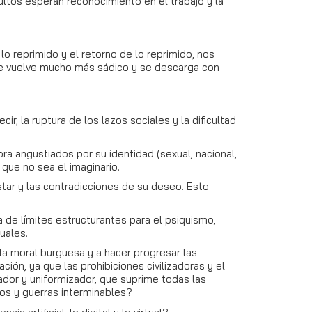
ultos esperan reconocimiento en el trabajo y la
o reprimido y el retorno de lo reprimido, nos
se vuelve mucho más sádico y se descarga con
, la ruptura de los lazos sociales y la dificultad
ora angustiados por su identidad (sexual, nacional,
 que no sea el imaginario.
star y las contradicciones de su deseo. Esto
a de límites estructurantes para el psiquismo,
uales.
e la moral burguesa y a hacer progresar las
ción, ya que las prohibiciones civilizadoras y el
ador y uniformizador, que suprime todas las
tos y guerras interminables?