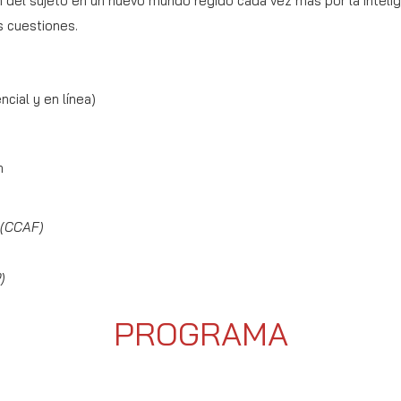
 del sujeto en un nuevo mundo regido cada vez más por la inteligenci
s cuestiones.
cial y en línea)
m
 (CCAF)
)
PROGRAMA