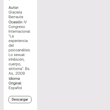
Autor:
Graciela
Berraute
Ocasión:
IV
Congreso
Internacional:
"La
experiencia
del
psicoanálisis.
Lo sexual:
inhibición,
cuerpo,
síntoma". Bs.
As., 2009
Idioma
Original:
Español
Descargar