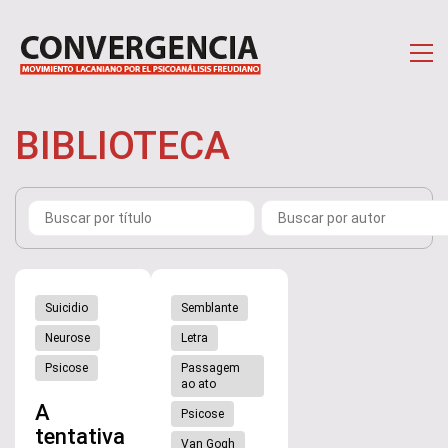
BIBLIOTECA
Suicidio
Semblante
Neurose
Letra
Psicose
Passagem
ao ato
A
Psicose
tentativa
Van Gogh