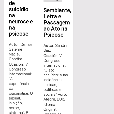
de
suicídio
Semblante,
na
Letra e
neurose e
Passagem
na
ao Ato na
psicose
Psicose
Autor:
Denise
Autor:
Sandra
Saleme
Diaz
Maciel
Ocasión:
V
Gondim
Congreso
Ocasión:
IV
Internacional
Congreso
"O ato
Internacional:
analítico: suas
"A
incidências
experiência
clinicas,
da
políticas e
psicanálise. O
sociais" Porto
sexual:
Alegre, 2012
inibição,
Idioma
corpo,
Original:
sintoma". Bs.